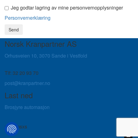
Jeg godtar lagring av mine personvernopplysninger
Personvernerklæring
Send
Norsk Kranpartner AS
Orhusveien 10, 3070 Sande i Vestfold
Tlf: 32 20 93 70
post@kranpartner.no
Last ned
Brosjyre automasjon
xxl
xl
l
m
s
xs
Vis